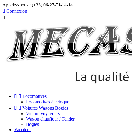
Appelez-nous :
(+33) 06-27-71-14-14

Connexion



Locomotives
Locomotives électrique


Voitures Wagons Bogies
Voiture voyageurs
Wagon chauffeur / Tender
Bogies
Variateur