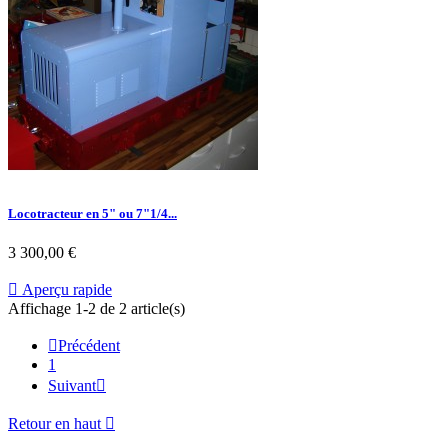
Locotracteur en 5" ou 7"1/4...
3 300,00 €

Aperçu rapide
Affichage 1-2 de 2 article(s)

Précédent
1
Suivant

Retour en haut
