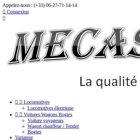
Appelez-nous :
(+33) 06-27-71-14-14

Connexion



Locomotives
Locomotives électrique


Voitures Wagons Bogies
Voiture voyageurs
Wagon chauffeur / Tender
Bogies
Variateur