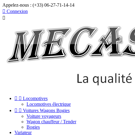
Appelez-nous :
(+33) 06-27-71-14-14

Connexion



Locomotives
Locomotives électrique


Voitures Wagons Bogies
Voiture voyageurs
Wagon chauffeur / Tender
Bogies
Variateur