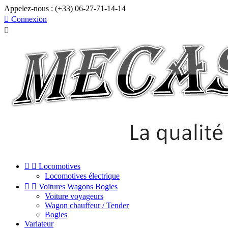
Appelez-nous :
(+33) 06-27-71-14-14

Connexion



Locomotives
Locomotives électrique


Voitures Wagons Bogies
Voiture voyageurs
Wagon chauffeur / Tender
Bogies
Variateur