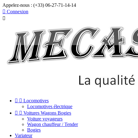
Appelez-nous :
(+33) 06-27-71-14-14

Connexion



Locomotives
Locomotives électrique


Voitures Wagons Bogies
Voiture voyageurs
Wagon chauffeur / Tender
Bogies
Variateur